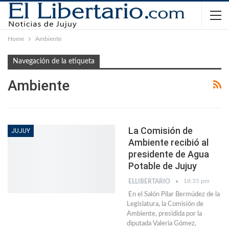
Home
Ambiente
Navegación de la etiqueta
Ambiente
La Comisión de
JUJUY
Ambiente recibió al
presidente de Agua
Potable de Jujuy
18:35 pm
ELLIBERTARIO
En el Salón Pilar Bermúdez de la
Legislatura, la Comisión de
Ambiente, presidida por la
diputada Valeria Gómez,