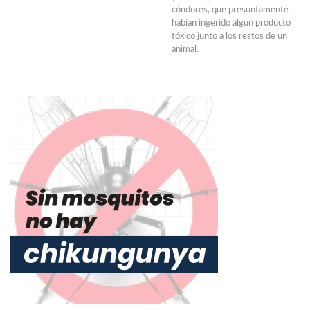
cóndores, que presuntamente
habían ingerido algún producto
tóxico junto a los restos de un
animal.