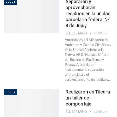
Separarán y
JUJUY
aprovecharán
residuos en la unidad
carcelaria federal Nº
8 de Jujuy
20:00 pm
ELLIBERTARIO
Autoridades del Ministerio de
Ambiente y Cambio Climático y
de la Unidad Penitenciaria
Federal Nº 8 “Nuestra Señora
del Rosario de Río Blanco y
Paypaya”, acordaron
instrumentar la separación
diferenciada y el
aprovechamiento de residuos
…
Realizaron en Tilcara
JUJUY
un taller de
compostaje
16:00 pm
ELLIBERTARIO