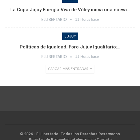
La Copa Jujuy Energía Viva de Vóley inicia una nueva…
11 Horas hace
ELLIBERTARIO
JUJUY
Políticas de Igualdad. Foro Jujuy Igualitario:…
11 Horas hace
ELLIBERTARIO
CARGAR MÁS ENTRADAS
© 2026 - El Libertario. Todos los Derechos Reservados
Registro de Propiedad Intelectual en Trámite