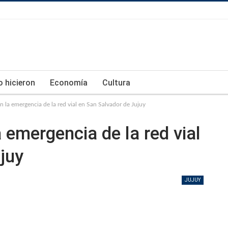
lo hicieron
Economía
Cultura
 la emergencia de la red vial en San Salvador de Jujuy
 emergencia de la red vial
juy
JUJUY