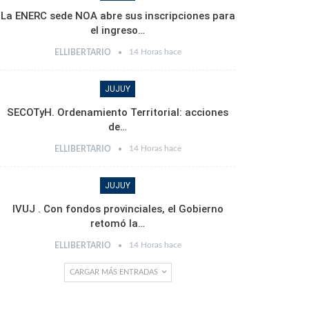
La ENERC sede NOA abre sus inscripciones para
el ingreso…
14 Horas hace
ELLIBERTARIO
JUJUY
SECOTyH. Ordenamiento Territorial: acciones
de…
14 Horas hace
ELLIBERTARIO
JUJUY
IVUJ . Con fondos provinciales, el Gobierno
retomó la…
14 Horas hace
ELLIBERTARIO
CARGAR MÁS ENTRADAS