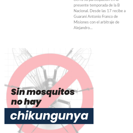
presente temporada de la B
Nacional. Desde las 17 recibe a
Guaraní Antonio Franco de
Misiones con el arbitraje de
Alejandro…