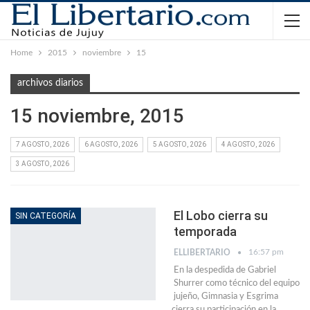
Home
2015
noviembre
15
archivos diarios
15 noviembre, 2015
7 AGOSTO, 2026
6 AGOSTO, 2026
5 AGOSTO, 2026
4 AGOSTO, 2026
3 AGOSTO, 2026
El Lobo cierra su
SIN CATEGORÍA
temporada
16:57 pm
ELLIBERTARIO
En la despedida de Gabriel
Shurrer como técnico del equipo
jujeño, Gimnasia y Esgrima
cierra su participación en la