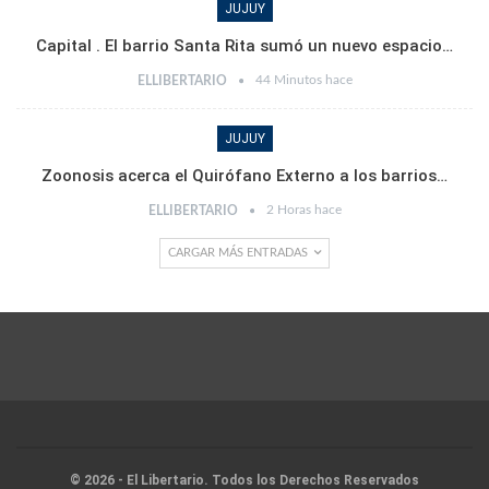
JUJUY
Capital . El barrio Santa Rita sumó un nuevo espacio…
44 Minutos hace
ELLIBERTARIO
JUJUY
Zoonosis acerca el Quirófano Externo a los barrios…
2 Horas hace
ELLIBERTARIO
CARGAR MÁS ENTRADAS
© 2026 - El Libertario. Todos los Derechos Reservados