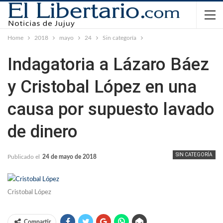
Home
2018
mayo
24
Sin categoría
Indagatoria a Lázaro Báez
y Cristobal López en una
causa por supuesto lavado
de dinero
SIN CATEGORÍA
Publicado el
24 de mayo de 2018
Cristobal López
Compartir