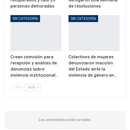
recuperados y casi 20
derogaron una veintena
personas demoradas
de resoluciones
SIN CATEGORÍA
SIN CATEGORÍA
Crean comisión para
Colectivos de mujeres
recepción y análisis de
denunciaron inacción
denuncias sobre
del Estado ante la
violencia institucional…
violencia de género en…
PREV
NEXT
Los comentarios están cerrados.