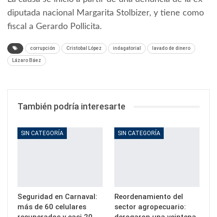
diputada nacional Margarita Stolbizer, y tiene como
fiscal a Gerardo Pollicita.
corrupción
Cristobal López
indagatorial
lavado de dinero
Lázaro Báez
También podría interesarte
SIN CATEGORÍA
SIN CATEGORÍA
Seguridad en Carnaval:
Reordenamiento del
más de 60 celulares
sector agropecuario: