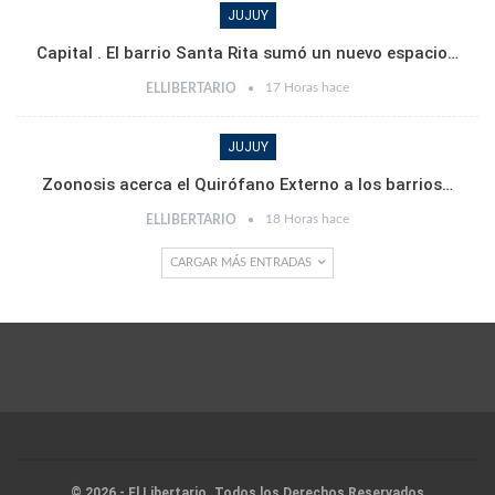
JUJUY
Capital . El barrio Santa Rita sumó un nuevo espacio…
17 Horas hace
ELLIBERTARIO
JUJUY
Zoonosis acerca el Quirófano Externo a los barrios…
18 Horas hace
ELLIBERTARIO
CARGAR MÁS ENTRADAS
© 2026 - El Libertario. Todos los Derechos Reservados