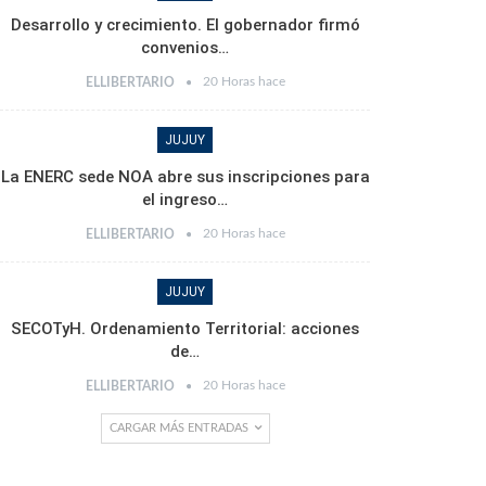
Desarrollo y crecimiento. El gobernador firmó
convenios…
20 Horas hace
ELLIBERTARIO
JUJUY
La ENERC sede NOA abre sus inscripciones para
el ingreso…
20 Horas hace
ELLIBERTARIO
JUJUY
SECOTyH. Ordenamiento Territorial: acciones
de…
20 Horas hace
ELLIBERTARIO
CARGAR MÁS ENTRADAS