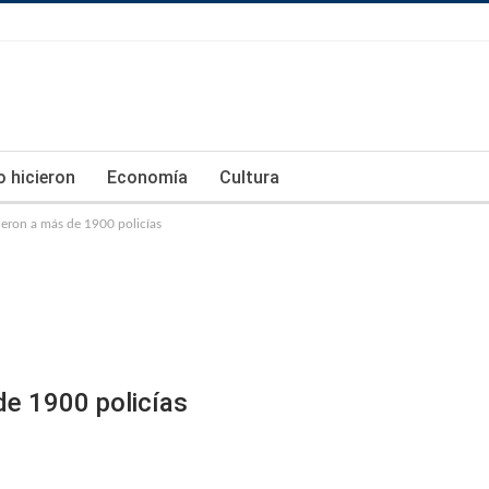
lo hicieron
Economía
Cultura
eron a más de 1900 policías
de 1900 policías