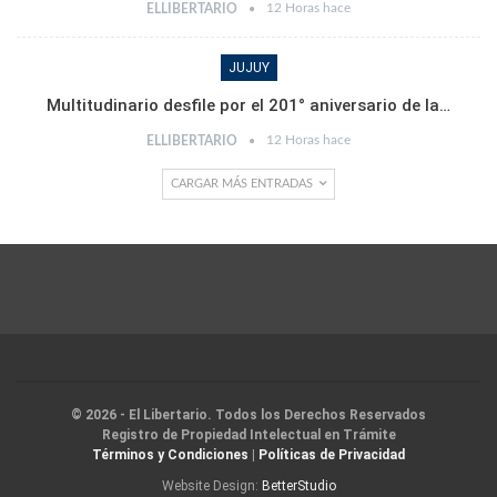
12 Horas hace
ELLIBERTARIO
JUJUY
Multitudinario desfile por el 201° aniversario de la…
12 Horas hace
ELLIBERTARIO
CARGAR MÁS ENTRADAS
© 2026 - El Libertario. Todos los Derechos Reservados
Registro de Propiedad Intelectual en Trámite
Términos y Condiciones
|
Políticas de Privacidad
Website Design:
BetterStudio