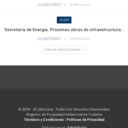
22 Horas hace
ELLIBERTARIO
JUJUY
Secretaría de Energía. Próximas obras de infraestructura…
23 Horas hace
ELLIBERTARIO
CARGAR MÁS ENTRADAS
© 2026 - El Libertario. Todos los Derechos Reservados
Registro de Propiedad Intelectual en Trámite
Términos y Condiciones
|
Políticas de Privacidad
Website Design:
BetterStudio