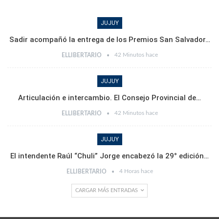
JUJUY
Sadir acompañó la entrega de los Premios San Salvador…
42 Minutos hace
ELLIBERTARIO
JUJUY
Articulación e intercambio. El Consejo Provincial de…
42 Minutos hace
ELLIBERTARIO
JUJUY
El intendente Raúl “Chuli” Jorge encabezó la 29° edición…
4 Horas hace
ELLIBERTARIO
CARGAR MÁS ENTRADAS