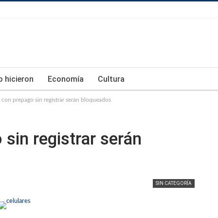
lo hicieron
Economía
Cultura
 con prepago sin registrar serán bloqueados
sin registrar serán
SIN CATEGORÍA