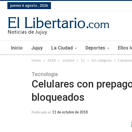
jueves 6 agosto , 2026
Inicio
Jujuy
La Ciudad
Deportes
Ellos 
Home
2018
octubre
11
Sin categoría
Celulares
Tecnologia
Celulares con prepago 
bloqueados
Publicado el
11 de octubre de 2018