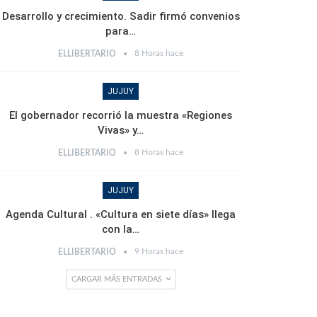
Desarrollo y crecimiento. Sadir firmó convenios
para…
8 Horas hace
ELLIBERTARIO
JUJUY
El gobernador recorrió la muestra «Regiones
Vivas» y…
8 Horas hace
ELLIBERTARIO
JUJUY
Agenda Cultural . «Cultura en siete días» llega
con la…
9 Horas hace
ELLIBERTARIO
CARGAR MÁS ENTRADAS