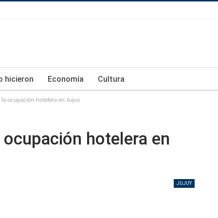
lo hicieron
Economía
Cultura
la ocupación hotelera en Jujuy
 ocupación hotelera en
JUJUY