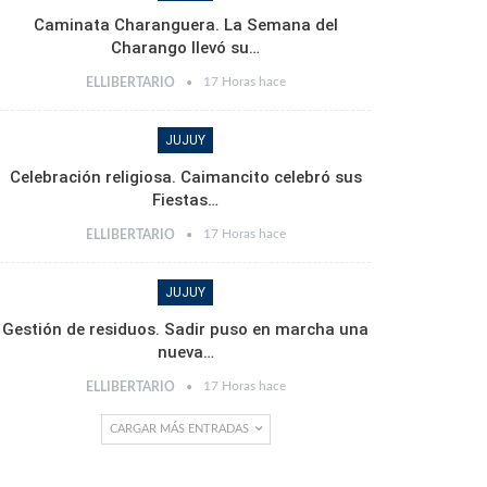
Caminata Charanguera. La Semana del
Charango llevó su…
17 Horas hace
ELLIBERTARIO
JUJUY
Celebración religiosa. Caimancito celebró sus
Fiestas…
17 Horas hace
ELLIBERTARIO
JUJUY
Gestión de residuos. Sadir puso en marcha una
nueva…
17 Horas hace
ELLIBERTARIO
CARGAR MÁS ENTRADAS