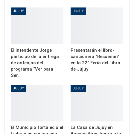
JUJUY
JUJUY
El intendente Jorge
Presentarán el libro-
participó de la entrega
cancionero “Resuenan”
de anteojos del
en la 22° Feria del Libro
programa “Ver para
de Jujuy
Ser…
JUJUY
JUJUY
El Municipio fortaleció el
La Casa de Jujuy en
trabajo en equipo con
Buenos Aires honró a la