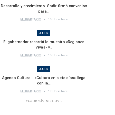
Desarrollo y crecimiento. Sadir firmó convenios
para…
18 Horas hace
ELLIBERTARIO
JUJUY
El gobernador recorrió la muestra «Regiones
Vivas» y…
18 Horas hace
ELLIBERTARIO
JUJUY
Agenda Cultural . «Cultura en siete días» llega
con la…
19 Horas hace
ELLIBERTARIO
CARGAR MÁS ENTRADAS