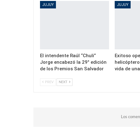
JUJUY
JUJUY
El intendente Raúl “Chuli”
Exitoso ope
Jorge encabezó la 29° edición
helicóptero
de los Premios San Salvador
vida de un
PREV
NEXT
Los coment