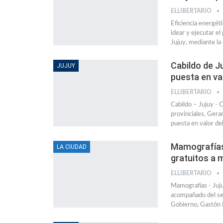
ELLIBERTARIO
Eficiencia energéti
idear y ejecutar el
Jujuy, mediante la
Cabildo de J
JUJUY
puesta en val
ELLIBERTARIO
Cabildo – Jujuy -
provinciales, Gera
puesta en valor de
Mamografías 
LA CIUDAD
gratuitos a 
ELLIBERTARIO
Mamografías - Juju
acompañado del sec
Gobierno, Gastón M