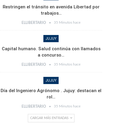
Restringen el tránsito en avenida Libertad por
trabajos…
35 Minutos hace
ELLIBERTARIO
JUJUY
Capital humano. Salud continúa con llamados
a concurso…
35 Minutos hace
ELLIBERTARIO
JUJUY
Día del Ingeniero Agrónomo . Jujuy: destacan el
rol…
35 Minutos hace
ELLIBERTARIO
CARGAR MÁS ENTRADAS