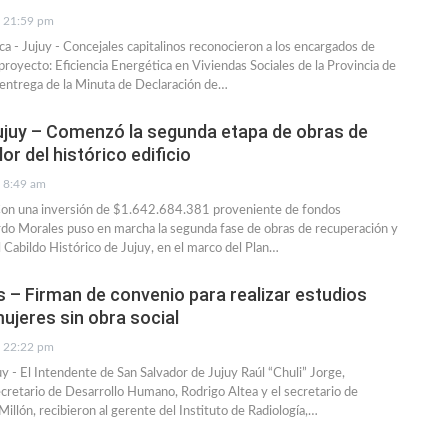
21:59 pm
ca - Jujuy - Concejales capitalinos reconocieron a los encargados de
 proyecto: Eficiencia Energética en Viviendas Sociales de la Provincia de
 entrega de la Minuta de Declaración de…
ujuy – Comenzó la segunda etapa de obras de
or del histórico edificio
8:49 am
 Con una inversión de $1.642.684.381 proveniente de fondos
rdo Morales puso en marcha la segunda fase de obras de recuperación y
l Cabildo Histórico de Jujuy, en el marco del Plan…
– Firman de convenio para realizar estudios
mujeres sin obra social
22:22 pm
y - El Intendente de San Salvador de Jujuy Raúl “Chuli” Jorge,
retario de Desarrollo Humano, Rodrigo Altea y el secretario de
illón, recibieron al gerente del Instituto de Radiología,…