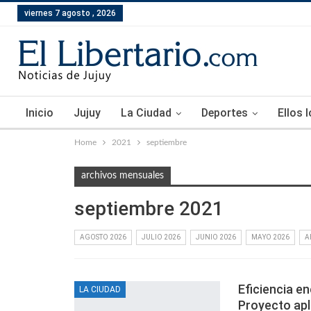
viernes 7 agosto , 2026
Inicio
Jujuy
La Ciudad
Deportes
Ellos 
Home
2021
septiembre
archivos mensuales
septiembre 2021
AGOSTO 2026
JULIO 2026
JUNIO 2026
MAYO 2026
A
Eficiencia e
LA CIUDAD
Proyecto apl