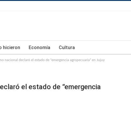
lo hicieron
Economía
Cultura
no nacional declaró el estado de “emergencia agropecuaria” en Jujuy
declaró el estado de “emergencia