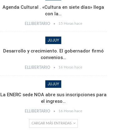
Agenda Cultural . «Cultura en siete días» llega
con la…
15 Horas hace
ELLIBERTARIO
JUJUY
Desarrollo y crecimiento. El gobernador firmó
convenios…
16 Horas hace
ELLIBERTARIO
JUJUY
La ENERC sede NOA abre sus inscripciones para
el ingreso…
16 Horas hace
ELLIBERTARIO
CARGAR MÁS ENTRADAS