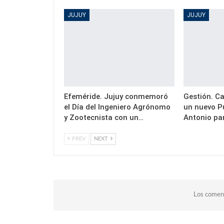
JUJUY
JUJUY
Efeméride. Jujuy conmemoró
Gestión. Ca
el Día del Ingeniero Agrónomo
un nuevo P
y Zootecnista con un…
Antonio pa
PREV
NEXT
Los coment