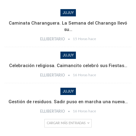
JUJUY
Caminata Charanguera. La Semana del Charango llevó
su…
15 Horas hace
ELLIBERTARIO
JUJUY
Celebración religiosa. Caimancito celebró sus Fiestas…
16 Horas hace
ELLIBERTARIO
JUJUY
Gestión de residuos. Sadir puso en marcha una nueva…
16 Horas hace
ELLIBERTARIO
CARGAR MÁS ENTRADAS