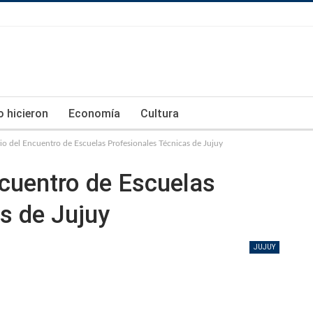
lo hicieron
Economía
Cultura
io del Encuentro de Escuelas Profesionales Técnicas de Jujuy
ncuentro de Escuelas
s de Jujuy
JUJUY