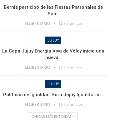
Bernis participó de las Fiestas Patronales de
San…
12 Horas hace
ELLIBERTARIO
JUJUY
La Copa Jujuy Energía Viva de Vóley inicia una
nueva…
15 Horas hace
ELLIBERTARIO
JUJUY
Políticas de Igualdad. Foro Jujuy Igualitario:…
15 Horas hace
ELLIBERTARIO
CARGAR MÁS ENTRADAS