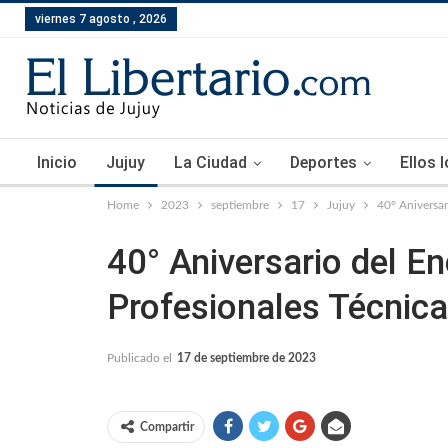
viernes 7 agosto , 2026
Inicio
Jujuy
La Ciudad
Deportes
Ellos 
Home
2023
septiembre
17
Jujuy
40° Aniversar
40° Aniversario del E
Profesionales Técnica
Publicado el
17 de septiembre de 2023
Compartir