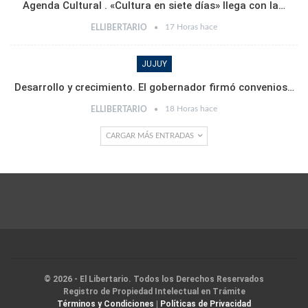
Agenda Cultural . «Cultura en siete días» llega con la…
17 Horas hace
ELLIBERTARIO
JUJUY
Desarrollo y crecimiento. El gobernador firmó convenios…
18 Horas hace
ELLIBERTARIO
CARGAR MÁS ENTRADAS
© 2026 - El Libertario. Todos los Derechos Reservados
Registro de Propiedad Intelectual en Trámite
Términos y Condiciones
|
Políticas de Privacidad