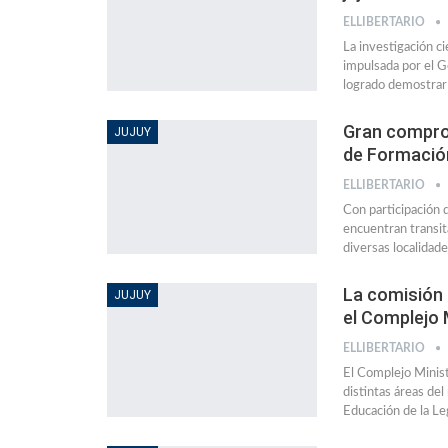
ELLIBERTARIO
La investigación c
impulsada por el G
logrado demostrar 
Gran comprom
JUJUY
de Formació
ELLIBERTARIO
Con participación 
encuentran transit
diversas localidade
La comisión 
JUJUY
el Complejo M
ELLIBERTARIO
El Complejo Minist
distintas áreas de
Educación de la Le