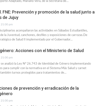
porte Adaptado, Mariano Vera, de la Secretaría de…
d. FNE: Prevención y promoción de la salud junto a
 de Jujuy
21:00 pm
isciplinarios acompañaron las actividades en Sábados Estudiantiles,
de la Juventud, canchones, desfiles y exposiciones de carrozas.De
tratégico de Salud II implementado por el Gobernador…
 género: Acciones con el Ministerio de Salud
21:00 pm
n se analizó la Ley N° 26.743 de Identidad de Género implementando
es para cumplir con la normativa en el Sistema Más Salud y carnet
í también turnos protegidos para tratamientos de…
iones de prevención y erradicación de la
 género
21:00 pm