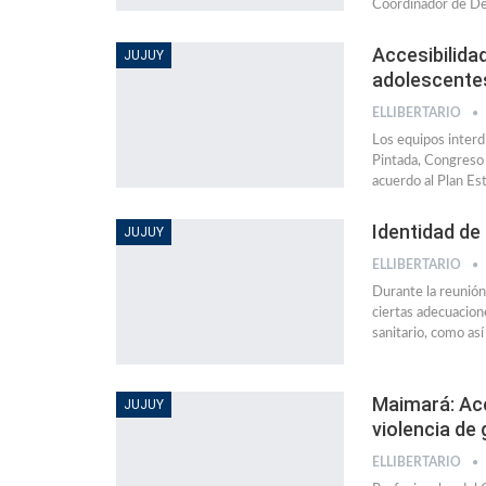
Coordinador de De
Accesibilida
JUJUY
adolescentes
ELLIBERTARIO
Los equipos interd
Pintada, Congreso 
acuerdo al Plan Es
Identidad de
JUJUY
ELLIBERTARIO
Durante la reunió
ciertas adecuacion
sanitario, como as
Maimará: Acc
JUJUY
violencia de
ELLIBERTARIO