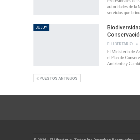
Profesionales del 
autoridades de la 
servicios que brin
Biodiversidad
JUJUY
Conservació
ELLIBERTARIO
El Ministerio de A
el Plan de Conserv
Ambiente y Cambio 
PUESTOS ANTIGUOS