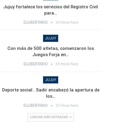
Jujuy fortalece los servicios del Registro Civil
para…
13 Horas hace
ELLIBERTARIO
JUJUY
Con más de 500 atletas, comenzaron los
Juegos Forja en…
15 Horas hace
ELLIBERTARIO
JUJUY
Deporte social . Sadir encabezó la apertura de
los…
15 Horas hace
ELLIBERTARIO
CARGAR MÁS ENTRADAS