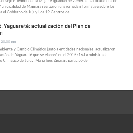
Consejo Provincial de la Mujer e Igualdad de Género en articulación con
Municipalidad de Maimará realizaron una jornada informativa sobre los
da el Gobierno de Jujuy.Los 19 Centros de…
. Yaguareté: actualización del Plan de
n
20:00 pm
mbiente y Cambio Climático junto a entidades nacionales, actualizaron
ación del Yaguareté que se elaboró en el 2015/16.La ministra de
Climático de Jujuy, María Inés Zigarán, participó de…