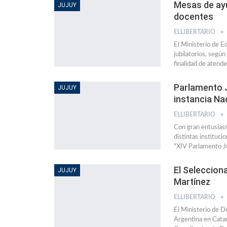
Mesas de ayud
JUJUY
docentes
ELLIBERTARIO
El Ministerio de E
jubilatorios, segú
finalidad de atend
Parlamento J
JUJUY
instancia Na
ELLIBERTARIO
Con gran entusiasm
distintas instituci
"XIV Parlamento J
El Selecciona
JUJUY
Martínez
ELLIBERTARIO
El Ministerio de D
Argentina en Catam