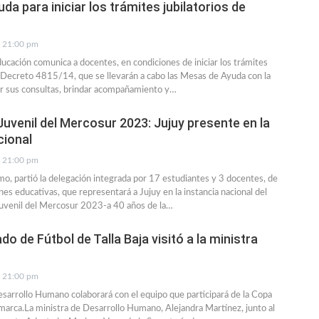
a para iniciar los trámites jubilatorios de
21:00 pm
ducación comunica a docentes, en condiciones de iniciar los trámites
n Decreto 4815/14, que se llevarán a cabo las Mesas de Ayuda con la
er sus consultas, brindar acompañamiento y…
uvenil del Mercosur 2023: Jujuy presente en la
cional
21:00 pm
o, partió la delegación integrada por 17 estudiantes y 3 docentes, de
ones educativas, que representará a Jujuy en la instancia nacional del
uvenil del Mercosur 2023-a 40 años de la…
do de Fútbol de Talla Baja visitó a la ministra
21:00 pm
esarrollo Humano colaborará con el equipo que participará de la Copa
arca.La ministra de Desarrollo Humano, Alejandra Martínez, junto al