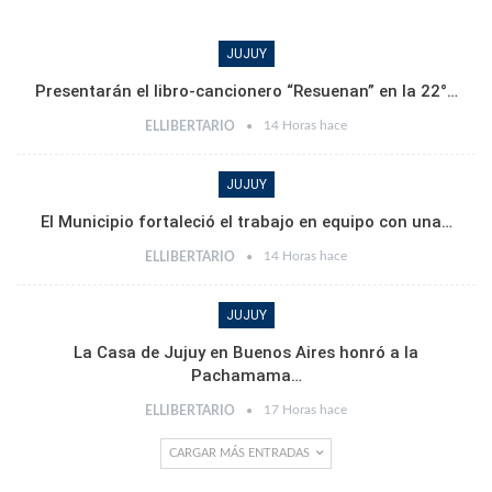
JUJUY
Presentarán el libro-cancionero “Resuenan” en la 22°…
14 Horas hace
ELLIBERTARIO
JUJUY
El Municipio fortaleció el trabajo en equipo con una…
14 Horas hace
ELLIBERTARIO
JUJUY
La Casa de Jujuy en Buenos Aires honró a la
Pachamama…
17 Horas hace
ELLIBERTARIO
CARGAR MÁS ENTRADAS