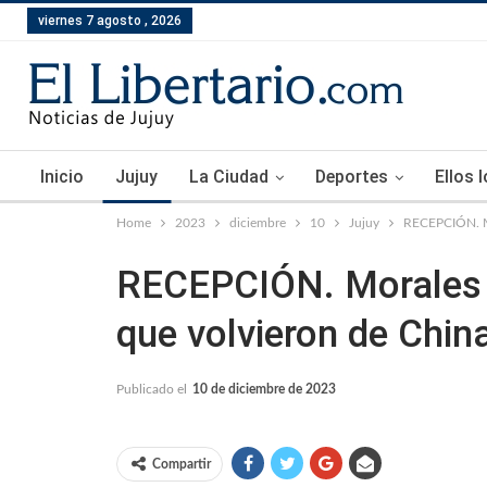
viernes 7 agosto , 2026
Inicio
Jujuy
La Ciudad
Deportes
Ellos 
Home
2023
diciembre
10
Jujuy
RECEPCIÓN. Mo
RECEPCIÓN. Morales r
que volvieron de Chin
Publicado el
10 de diciembre de 2023
Compartir