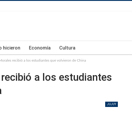
lo hicieron
Economía
Cultura
rales recibió a los estudiantes que volvieron de China
ecibió a los estudiantes
a
JUJUY