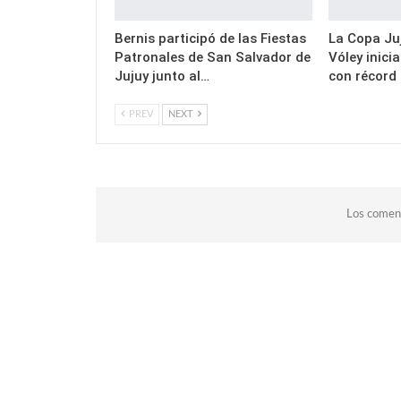
Bernis participó de las Fiestas
La Copa Juj
Patronales de San Salvador de
Vóley inici
Jujuy junto al…
con récord
PREV
NEXT
Los coment