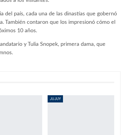
ados a los visitantes.
a del país, cada una de las dinastías que gobernó
hina. También contaron que los impresionó cómo el
róximos 10 años.
mandatario y Tulia Snopek, primera dama, que
umnos.
JUJUY