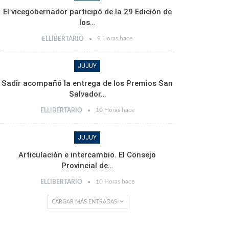
El vicegobernador participó de la 29 Edición de
los…
9 Horas hace
ELLIBERTARIO
JUJUY
Sadir acompañó la entrega de los Premios San
Salvador…
10 Horas hace
ELLIBERTARIO
JUJUY
Articulación e intercambio. El Consejo
Provincial de…
10 Horas hace
ELLIBERTARIO
CARGAR MÁS ENTRADAS