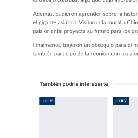
el trabajo consular, algo que dejó impresion
Además, pudieron aprender sobre la histori
el gigante asiático. Visitaron la muralla C
país oriental proyecta su futuro para los p
Finalmente, trajeron un obsequio para el 
también participó de la reunión con los al
También podría interesarte
JUJUY
JUJUY