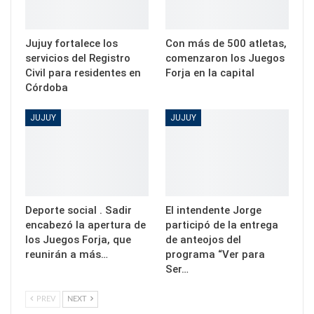
Jujuy fortalece los
Con más de 500 atletas,
servicios del Registro
comenzaron los Juegos
Civil para residentes en
Forja en la capital
Córdoba
JUJUY
JUJUY
Deporte social . Sadir
El intendente Jorge
encabezó la apertura de
participó de la entrega
los Juegos Forja, que
de anteojos del
reunirán a más…
programa “Ver para
Ser…
PREV
NEXT