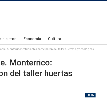
lo hicieron
Economía
Cultura
ble. Monterrico: estudiantes participaron del taller huertas agroecológicas
e. Monterrico:
on del taller huertas
JUJUY