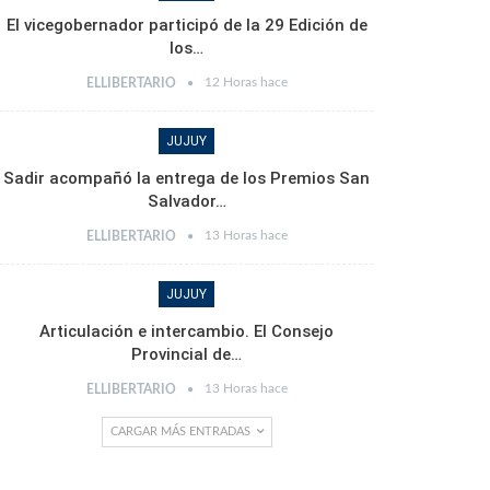
El vicegobernador participó de la 29 Edición de
los…
12 Horas hace
ELLIBERTARIO
JUJUY
Sadir acompañó la entrega de los Premios San
Salvador…
13 Horas hace
ELLIBERTARIO
JUJUY
Articulación e intercambio. El Consejo
Provincial de…
13 Horas hace
ELLIBERTARIO
CARGAR MÁS ENTRADAS