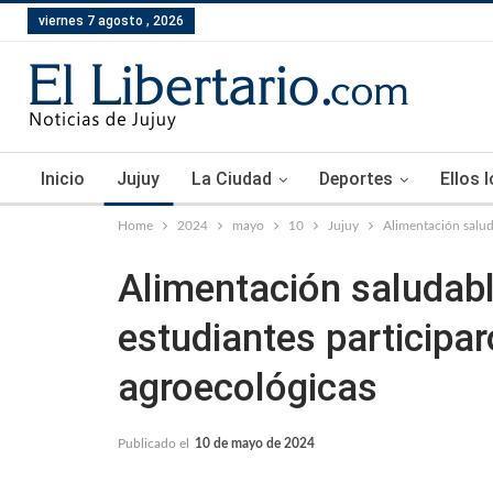
viernes 7 agosto , 2026
Inicio
Jujuy
La Ciudad
Deportes
Ellos 
Home
2024
mayo
10
Jujuy
Alimentación saluda
Alimentación saludabl
estudiantes participar
agroecológicas
Publicado el
10 de mayo de 2024