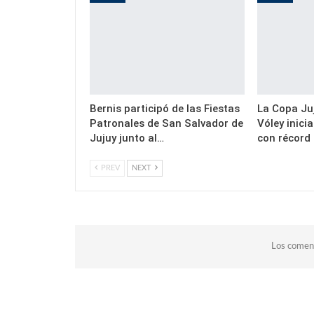
Bernis participó de las Fiestas
La Copa Juj
Patronales de San Salvador de
Vóley inici
Jujuy junto al…
con récord
PREV
NEXT
Los coment