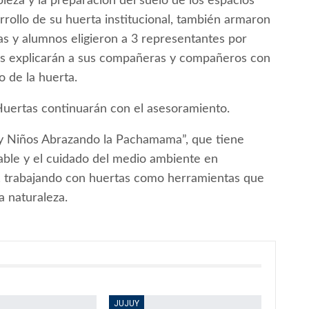
mpieza y la preparación del suelo de los espacios
rrollo de su huerta institucional, también armaron
as y alumnos eligieron a 3 representantes por
enes explicarán a sus compañeras y compañeros con
o de la huerta.
 Huertas continuarán con el asesoramiento.
as y Niños Abrazando la Pachamama”, que tiene
ble y el cuidado del medio ambiente en
al, trabajando con huertas como herramientas que
a naturaleza.
JUJUY