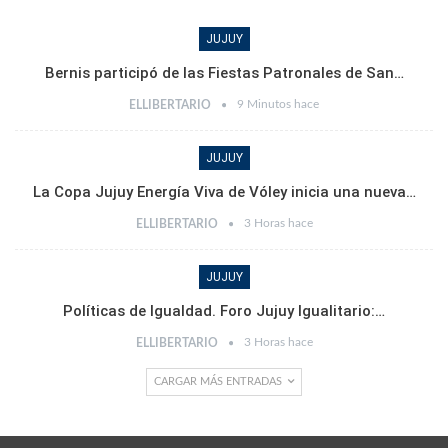
JUJUY
Bernis participó de las Fiestas Patronales de San…
9 Minutos hace
ELLIBERTARIO
JUJUY
La Copa Jujuy Energía Viva de Vóley inicia una nueva…
3 Horas hace
ELLIBERTARIO
JUJUY
Políticas de Igualdad. Foro Jujuy Igualitario:…
3 Horas hace
ELLIBERTARIO
CARGAR MÁS ENTRADAS