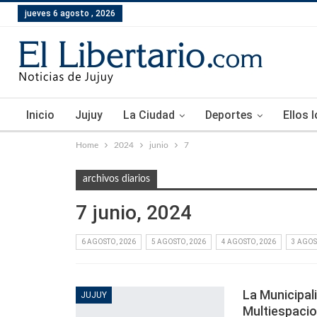
jueves 6 agosto , 2026
Inicio
Jujuy
La Ciudad
Deportes
Ellos 
Home
2024
junio
7
archivos diarios
7 junio, 2024
6 AGOSTO, 2026
5 AGOSTO, 2026
4 AGOSTO, 2026
3 AGOS
La Municipal
JUJUY
Multiespacio