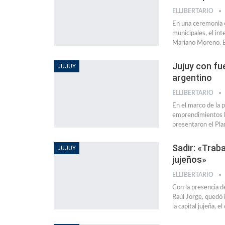
ELLIBERTARIO
En una ceremonia c
municipales, el in
Mariano Moreno. E
Jujuy con fue
JUJUY
argentino
ELLIBERTARIO
En el marco de la 
emprendimientos lo
presentaron el Pla
Sadir: «Trab
JUJUY
jujeños»
ELLIBERTARIO
Con la presencia de
Raúl Jorge, quedó
la capital jujeña, 