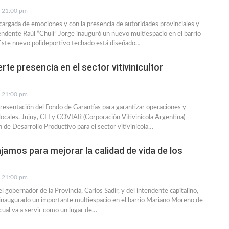
21:00 pm
argada de emociones y con la presencia de autoridades provinciales y
tendente Raúl “Chuli” Jorge inauguró un nuevo multiespacio en el barrio
ste nuevo polideportivo techado está diseñado…
rte presencia en el sector vitivinicultor
21:00 pm
presentación del Fondo de Garantías para garantizar operaciones y
cales, Jujuy, CFI y COVIAR (Corporación Vitivinícola Argentina)
n de Desarrollo Productivo para el sector vitivinícola…
ajamos para mejorar la calidad de vida de los
21:00 pm
l gobernador de la Provincia, Carlos Sadir, y del intendente capitalino,
 inaugurado un importante multiespacio en el barrio Mariano Moreno de
el cual va a servir como un lugar de…