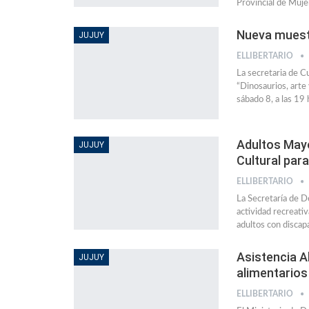
Provincial de Muje
Nueva muest
JUJUY
ELLIBERTARIO
La secretaria de Cu
“Dinosaurios, arte 
sábado 8, a las 19
Adultos Mayo
JUJUY
Cultural par
ELLIBERTARIO
La Secretaría de De
actividad recreati
adultos con discap
Asistencia A
JUJUY
alimentarios
ELLIBERTARIO