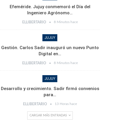
Efeméride. Jujuy conmemoró el Día del
Ingeniero Agrónomo…
8 Minutos hace
ELLIBERTARIO
JUJUY
Gestión. Carlos Sadir inauguró un nuevo Punto
Digital en…
8 Minutos hace
ELLIBERTARIO
JUJUY
Desarrollo y crecimiento. Sadir firmó convenios
para…
13 Horas hace
ELLIBERTARIO
CARGAR MÁS ENTRADAS