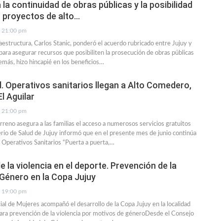
 la continuidad de obras públicas y la posibilidad
 proyectos de alto…
21:00 pm
raestructura, Carlos Stanic, ponderó el acuerdo rubricado entre Jujuy y
 para asegurar recursos que posibiliten la prosecución de obras públicas
demás, hizo hincapié en los beneficios…
d. Operativos sanitarios llegan a Alto Comedero,
l Aguilar
21:00 pm
erreno asegura a las familias el acceso a numerosos servicios gratuitos
erio de Salud de Jujuy informó que en el presente mes de junio continúa
e Operativos Sanitarios “Puerta a puerta,…
 la violencia en el deporte. Prevención de la
 Género en la Copa Jujuy
19:00 pm
ial de Mujeres acompañó el desarrollo de la Copa Jujuy en la localidad
ara prevención de la violencia por motivos de géneroDesde el Consejo