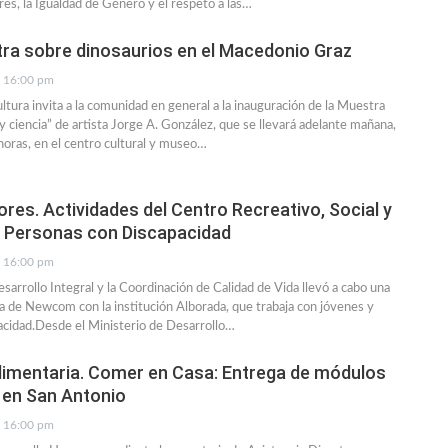
res, la Igualdad de Género y el respeto a las…
ra sobre dinosaurios en el Macedonio Graz
16:00 pm
ltura invita a la comunidad en general a la inauguración de la Muestra
y ciencia” de artista Jorge A. González, que se llevará adelante mañana,
 horas, en el centro cultural y museo…
res. Actividades del Centro Recreativo, Social y
a Personas con Discapacidad
16:00 pm
sarrollo Integral y la Coordinación de Calidad de Vida llevó a cabo una
va de Newcom con la institución Alborada, que trabaja con jóvenes y
acidad.Desde el Ministerio de Desarrollo…
limentaria. Comer en Casa: Entrega de módulos
 en San Antonio
16:00 pm