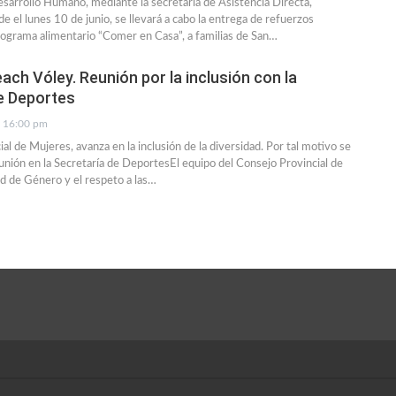
esarrollo Humano, mediante la secretaria de Asistencia Directa,
e el lunes 10 de junio, se llevará a cabo la entrega de refuerzos
rograma alimentario “Comer en Casa”, a familias de San…
ach Vóley. Reunión por la inclusión con la
e Deportes
16:00 pm
al de Mujeres, avanza en la inclusión de la diversidad. Por tal motivo se
eunión en la Secretaría de DeportesEl equipo del Consejo Provincial de
ad de Género y el respeto a las…