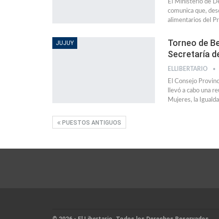
El Ministerio de D
comunica que, desd
alimentarios del P
Torneo de Be
JUJUY
Secretaría d
ELLIBERTARIO
El Consejo Provinci
llevó a cabo una r
Mujeres, la Iguald
PUESTOS ANTIGUOS