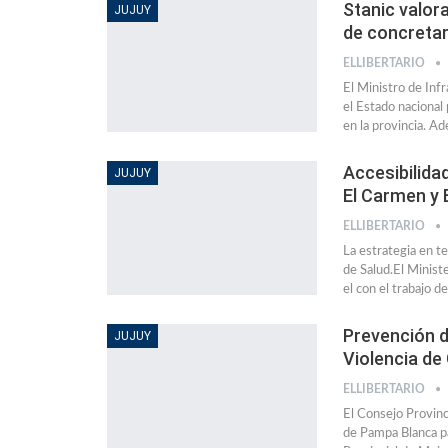
Stanic valora
JUJUY
de concretar
ELLIBERTARIO
El Ministro de Inf
el Estado nacional
en la provincia. A
Accesibilida
JUJUY
El Carmen y E
ELLIBERTARIO
La estrategia en t
de Salud.El Minist
el con el trabajo d
Prevención de
JUJUY
Violencia de
ELLIBERTARIO
El Consejo Provinc
de Pampa Blanca p