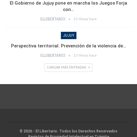
El Gobierno de Jujuy pone en marcha los Juegos Forja
con…
13 Horas hace
ELLIBERTARIO
JUJUY
Perspectiva territorial. Prevención de la violencia de…
13 Horas hace
ELLIBERTARIO
CARGAR MÁS ENTRADAS
© 2026 - El Libertario. Todos los Derechos Reservados
Registro de Propiedad Intelectual en Trámite