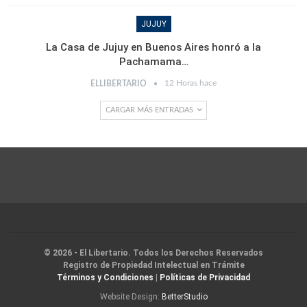
JUJUY
La Casa de Jujuy en Buenos Aires honró a la
Pachamama…
12 Horas hace
ELLIBERTARIO
CARGAR MÁS ENTRADAS
© 2026 - El Libertario. Todos los Derechos Reservados
Registro de Propiedad Intelectual en Trámite
Términos y Condiciones
|
Políticas de Privacidad
Website Design:
BetterStudio