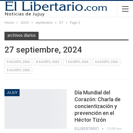
Home
2024
septiembre
27
Page 2
archivos diarios
27 septiembre, 2024
9 AGOSTO, 2026
8 AGOSTO, 2026
7 AGOSTO, 2026
6 AGOSTO, 2026
5 AGOSTO, 2026
Día Mundial del
JUJUY
Corazón: Charla de
concientización y
prevención en el
Héctor Tizón
15:00 pm
ELLIBERTARIO