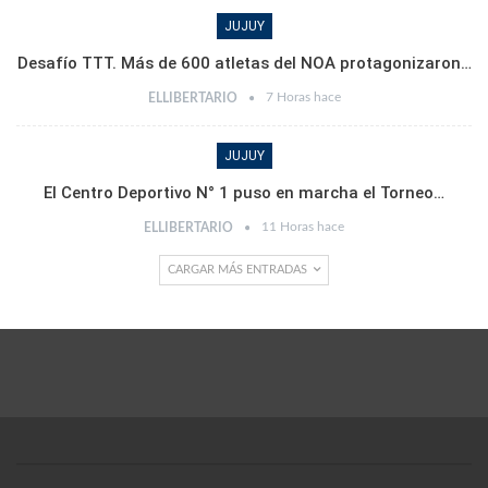
JUJUY
Desafío TTT. Más de 600 atletas del NOA protagonizaron…
7 Horas hace
ELLIBERTARIO
JUJUY
El Centro Deportivo N° 1 puso en marcha el Torneo…
11 Horas hace
ELLIBERTARIO
CARGAR MÁS ENTRADAS