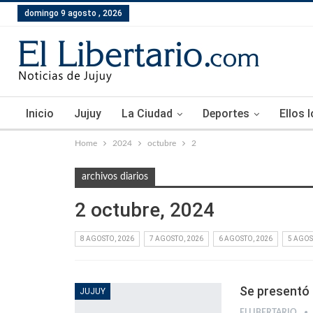
domingo 9 agosto , 2026
Inicio
Jujuy
La Ciudad
Deportes
Ellos 
Home
2024
octubre
2
archivos diarios
2 octubre, 2024
8 AGOSTO, 2026
7 AGOSTO, 2026
6 AGOSTO, 2026
5 AGOS
Se presentó 
JUJUY
ELLIBERTARIO