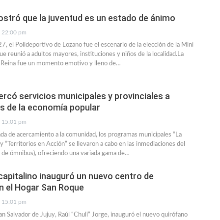
tró que la juventud es un estado de ánimo
22:00 pm
7, el Polideportivo de Lozano fue el escenario de la elección de la Mini
e reunió a adultos mayores, instituciones y niños de la localidad.La
ni Reina fue un momento emotivo y lleno de…
ercó servicios municipales y provinciales a
s de la economía popular
15:01 pm
da de acercamiento a la comunidad, los programas municipales “La
y “Territorios en Acción” se llevaron a cabo en las inmediaciones del
 de ómnibus), ofreciendo una variada gama de…
 capitalino inauguró un nuevo centro de
n el Hogar San Roque
15:01 pm
an Salvador de Jujuy, Raúl “Chuli” Jorge, inauguró el nuevo quirófano