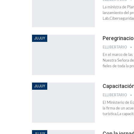
La ministra de Plan
lanzamiento del pr
Lab.Cibersegurida
Peregrinacio
JUJUY
ELLIBERTARIO
En el marco de las 
Nuestra Señora del
fieles de toda la p
Capacitación 
JUJUY
ELLIBERTARIO
El Ministerio de E
la firma de un acue
turística.La capaci
Con la jorna
JUJUY