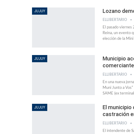
Lozano demos
JUJUY
ELLIBERTARIO
El pasado viernes 2
Reina, un evento qu
elección de la Mi
Municipio ac
JUJUY
comerciante
ELLIBERTARIO
En una nueva jorna
Muni Junto a Vos” 
SAME (ex terminal
El municipio
JUJUY
castración e
ELLIBERTARIO
El intendente de S