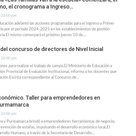
mo, el cronograma a Ingreso…
22:00 pm
ducación adelantó las acciones programadas para el Ingreso a Primer
ia por el periodo 2024-2025 en los establecimientos de gestión
incia.El mismo comenzará el próximo jueves 10 de…
del concurso de directores de Nivel Inicial
22:00 pm
ones para realizar el trabajo de campo.El Ministerio de Educación a
ión Provincial de Evaluación Institucional, informa a los docentes que
ación Escrita correspondiente al Concurso de…
conómico. Taller para emprendedores en
Purmamarca
22:00 pm
aya y Purmamarca brindó a emprendedores herramientas de negocio,
revención de estafas, impulsando el desarrollo económico local.El
rrollo Humano, a través de la Secretaría de Desarrollo…