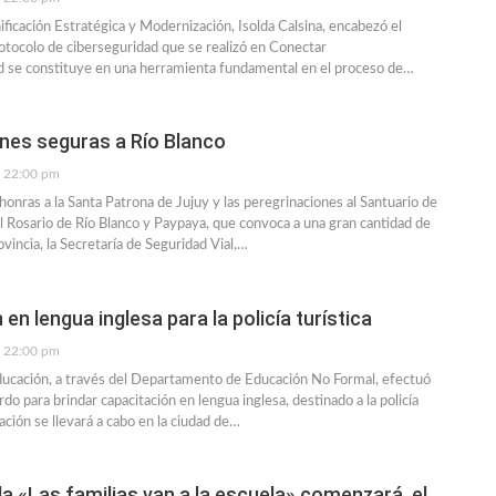
ificación Estratégica y Modernización, Isolda Calsina, encabezó el
otocolo de ciberseguridad que se realizó en Conectar
d se constituye en una herramienta fundamental en el proceso de…
nes seguras a Río Blanco
22:00 pm
honras a la Santa Patrona de Jujuy y las peregrinaciones al Santuario de
 Rosario de Río Blanco y Paypaya, que convoca a una gran cantidad de
rovincia, la Secretaría de Seguridad Vial,…
en lengua inglesa para la policía turística
22:00 pm
ducación, a través del Departamento de Educación No Formal, efectuó
rdo para brindar capacitación en lengua inglesa, destinado a la policía
tación se llevará a cabo en la ciudad de…
da «Las familias van a la escuela» comenzará, el