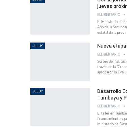
jueves próxi
ELLIBERTARIO
El Ministerio de E
Año de la Secundar
estatal de la prov
Nueva etapa 
JUJUY
ELLIBERTARIO
Sorteo de instituci
través de la Direcc
aprobaron la Evalu
Desarrollo E
JUJUY
Tumbaya y 
ELLIBERTARIO
El taller en Tumb
financiamiento y p
Ministerio de Desa