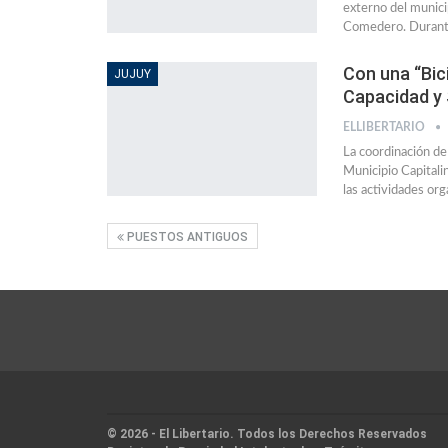
externo del munici
Comedero. Durante
Con una “Bic
JUJUY
Capacidad y
ELLIBERTARIO
La coordinación de
Municipio Capitalin
las actividades or
PUESTOS ANTIGUOS
© 2026 - El Libertario. Todos los Derechos Reservados