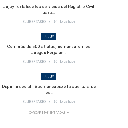
Jujuy fortalece los servicios del Registro Civil
para…
14 Horas hace
ELLIBERTARIO
JUJUY
Con más de 500 atletas, comenzaron los
Juegos Forja en…
16 Horas hace
ELLIBERTARIO
JUJUY
Deporte social . Sadir encabezó la apertura de
los…
16 Horas hace
ELLIBERTARIO
CARGAR MÁS ENTRADAS