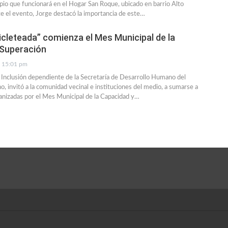
pio que funcionará en el Hogar San Roque, ubicado en barrio Alto
 el evento, Jorge destacó la importancia de este…
icleteada” comienza el Mes Municipal de la
 Superación
15:01 pm
 Inclusión dependiente de la Secretaría de Desarrollo Humano del
o, invitó a la comunidad vecinal e instituciones del medio, a sumarse a
ganizadas por el Mes Municipal de la Capacidad y…