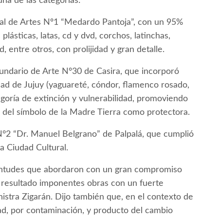
a de las categorías:
ial de Artes Nº1 “Medardo Pantoja”, con un 95%
plásticas, latas, cd y dvd, corchos, latinchas,
, entre otros, con prolijidad y gran detalle.
cundario de Arte Nº30 de Casira, que incorporó
idad de Jujuy (yaguareté, cóndor, flamenco rosado,
egoría de extinción y vulnerabilidad, promoviendo
és del símbolo de la Madre Tierra como protectora.
°2 “Dr. Manuel Belgrano” de Palpalá, que cumplió
la Ciudad Cultural.
ventudes que abordaron con un gran compromiso
r resultado imponentes obras con un fuerte
nistra Zigarán. Dijo también que, en el contexto de
idad, por contaminación, y producto del cambio