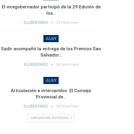
El vicegobernador participó de la 29 Edición de
los…
13 Horas hace
ELLIBERTARIO
JUJUY
Sadir acompañó la entrega de los Premios San
Salvador…
14 Horas hace
ELLIBERTARIO
JUJUY
Articulación e intercambio. El Consejo
Provincial de…
14 Horas hace
ELLIBERTARIO
CARGAR MÁS ENTRADAS