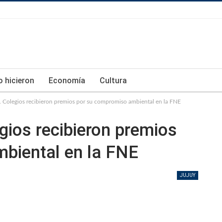
lo hicieron
Economía
Cultura
 Colegios recibieron premios por su compromiso ambiental en la FNE
ios recibieron premios
biental en la FNE
JUJUY