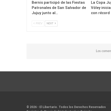
Bernis participó de las Fiestas
La Copa Juj
Patronales de San Salvador de
Vóley inici
Jujuy junto al…
con récord
PREV
NEXT
Los coment
© 2026 - El Libertario. Todos los Derechos Reservados