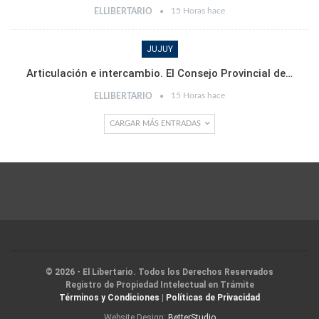
15 Horas hace
ELLIBERTARIO
JUJUY
Articulación e intercambio. El Consejo Provincial de…
15 Horas hace
ELLIBERTARIO
CARGAR MÁS ENTRADAS
© 2026 - El Libertario. Todos los Derechos Reservados
Registro de Propiedad Intelectual en Trámite
Términos y Condiciones
|
Políticas de Privacidad
Website Design:
BetterStudio