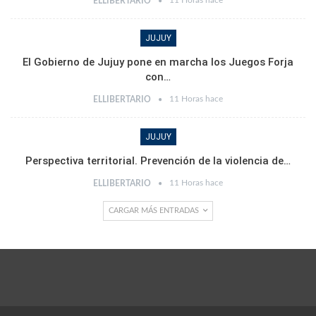
ELLIBERTARIO
JUJUY
El Gobierno de Jujuy pone en marcha los Juegos Forja
con…
11 Horas hace
ELLIBERTARIO
JUJUY
Perspectiva territorial. Prevención de la violencia de…
11 Horas hace
ELLIBERTARIO
CARGAR MÁS ENTRADAS