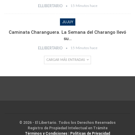
15 Minutos hace
ELLIBERTARIO
JUJUY
Caminata Charanguera. La Semana del Charango llevó
su…
15 Minutos hace
ELLIBERTARIO
CARGAR MÁS ENTRADAS
© 2026 - El Libertario. Todos los Derechos Reservados
Registro de Propiedad Intelectual en Trámite
Términos y Condiciones
|
Políticas de Privacidad