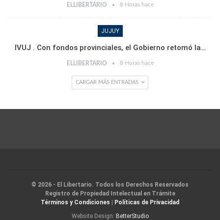
8 Horas hace
ELLIBERTARIO
JUJUY
IVUJ . Con fondos provinciales, el Gobierno retomó la…
8 Horas hace
ELLIBERTARIO
CARGAR MÁS ENTRADAS
© 2026 - El Libertario. Todos los Derechos Reservados
Registro de Propiedad Intelectual en Trámite
Términos y Condiciones
|
Políticas de Privacidad
Website Design:
BetterStudio