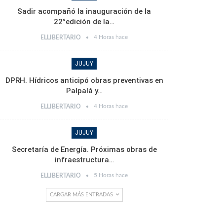
Sadir acompañó la inauguración de la
22°edición de la…
4 Horas hace
ELLIBERTARIO
JUJUY
DPRH. Hídricos anticipó obras preventivas en
Palpalá y…
4 Horas hace
ELLIBERTARIO
JUJUY
Secretaría de Energía. Próximas obras de
infraestructura…
5 Horas hace
ELLIBERTARIO
CARGAR MÁS ENTRADAS