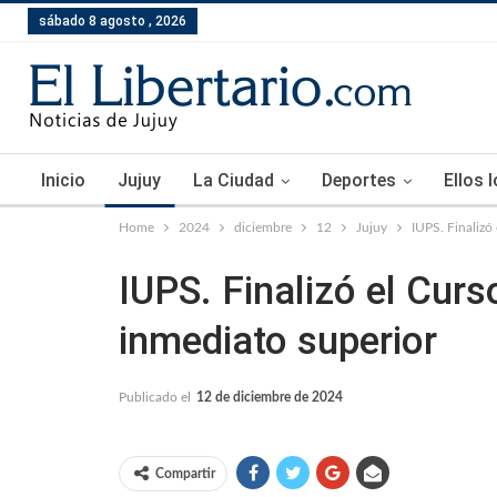
sábado 8 agosto , 2026
Inicio
Jujuy
La Ciudad
Deportes
Ellos 
Home
2024
diciembre
12
Jujuy
IUPS. Finalizó
IUPS. Finalizó el Cur
inmediato superior
Publicado el
12 de diciembre de 2024
Compartir