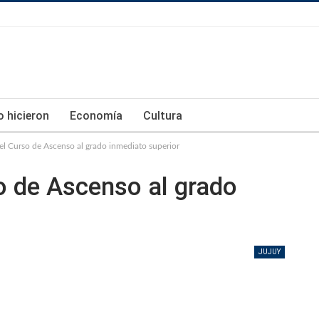
lo hicieron
Economía
Cultura
 el Curso de Ascenso al grado inmediato superior
so de Ascenso al grado
JUJUY