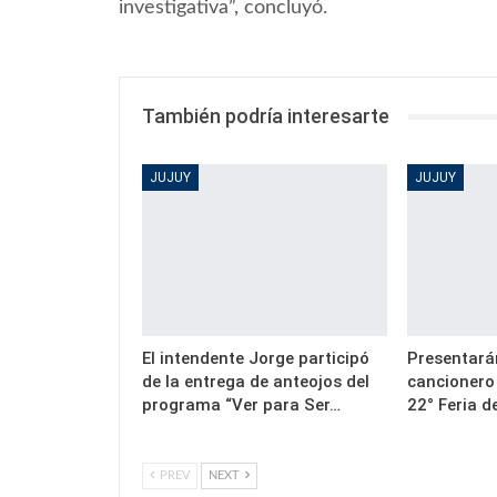
investigativa”, concluyó.
También podría interesarte
JUJUY
JUJUY
El intendente Jorge participó
Presentarán
de la entrega de anteojos del
cancionero
programa “Ver para Ser…
22° Feria d
PREV
NEXT