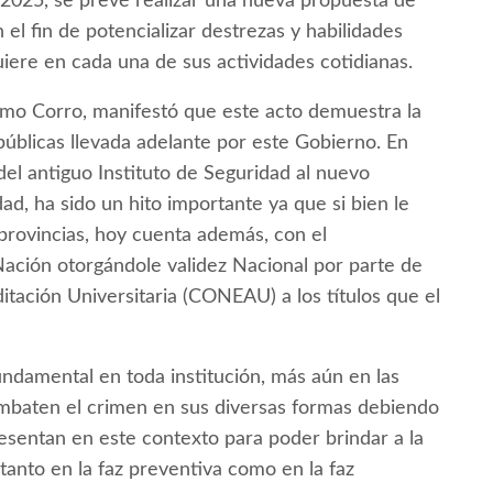
 2025, se prevé realizar una nueva propuesta de
el fin de potencializar destrezas y habilidades
quiere en cada una de sus actividades cotidianas.
ermo Corro, manifestó que este acto demuestra la
 públicas llevada adelante por este Gobierno. En
del antiguo Instituto de Seguridad al nuevo
dad, ha sido un hito importante ya que si bien le
provincias, hoy cuenta además, con el
Nación otorgándole validez Nacional por parte de
itación Universitaria (CONEAU) a los títulos que el
undamental en toda institución, más aún en las
combaten el crimen en sus diversas formas debiendo
resentan en este contexto para poder brindar a la
anto en la faz preventiva como en la faz