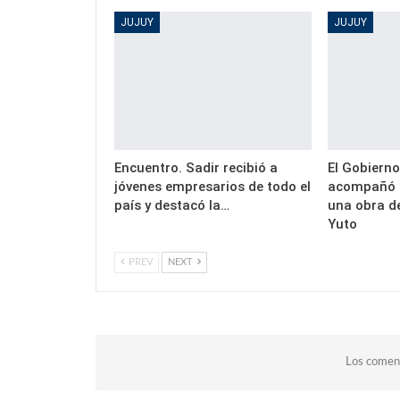
JUJUY
JUJUY
Encuentro. Sadir recibió a
El Gobierno
jóvenes empresarios de todo el
acompañó l
país y destacó la…
una obra d
Yuto
PREV
NEXT
Los coment