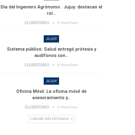
Día del Ingeniero Agrónomo . Jujuy: destacan el
rol…
2 Horas hace
ELLIBERTARIO
JUJUY
Sistema público. Salud entregó prótesis y
audífonos con…
4 Horas hace
ELLIBERTARIO
JUJUY
Oficina Móvil. La oficina móvil de
asesoramiento y…
5 Horas hace
ELLIBERTARIO
CARGAR MÁS ENTRADAS