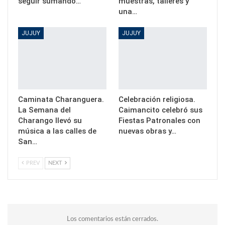
seguir sumando…
muestras, talleres y
una…
JUJUY
JUJUY
Caminata Charanguera.
Celebración religiosa.
La Semana del
Caimancito celebró sus
Charango llevó su
Fiestas Patronales con
música a las calles de
nuevas obras y…
San…
PREV
NEXT
Los comentarios están cerrados.