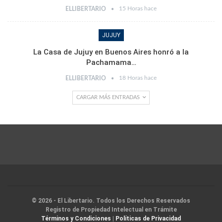
15 Horas hace
ELLIBERTARIO
JUJUY
La Casa de Jujuy en Buenos Aires honró a la
Pachamama…
18 Horas hace
ELLIBERTARIO
CARGAR MÁS ENTRADAS
© 2026 - El Libertario. Todos los Derechos Reservados
Registro de Propiedad Intelectual en Trámite
Términos y Condiciones
|
Políticas de Privacidad