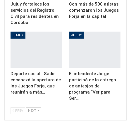
Jujuy fortalece los
Con más de 500 atletas,
servicios del Registro
comenzaron los Juegos
Civil para residentes en
Forja en la capital
Córdoba
JUJUY
JUJUY
Deporte social . Sadir
El intendente Jorge
encabezó la apertura de
participó de la entrega
los Juegos Forja, que
de anteojos del
reunirán a más…
programa “Ver para
Ser…
PREV
NEXT