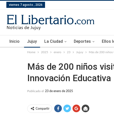
viernes 7 agosto , 2026
Inicio
Jujuy
La Ciudad
Deportes
Ellos 
Home
2025
enero
23
Jujuy
Más de 200 niños v
Más de 200 niños visi
Innovación Educativa
Publicado el
23 de enero de 2025
Compartir