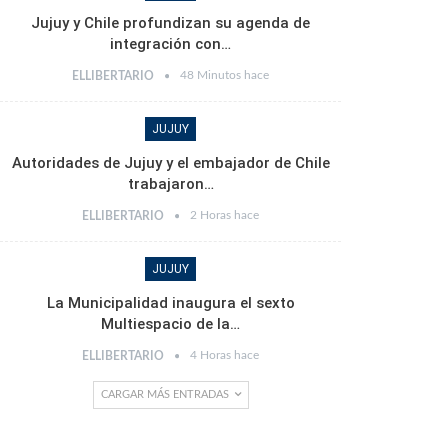
Jujuy y Chile profundizan su agenda de
integración con…
48 Minutos hace
ELLIBERTARIO
JUJUY
Autoridades de Jujuy y el embajador de Chile
trabajaron…
2 Horas hace
ELLIBERTARIO
JUJUY
La Municipalidad inaugura el sexto
Multiespacio de la…
4 Horas hace
ELLIBERTARIO
CARGAR MÁS ENTRADAS