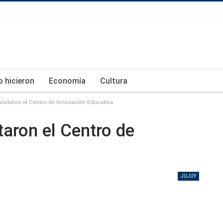
lo hicieron
Economía
Cultura
isitaron el Centro de Innovación Educativa
taron el Centro de
JUJUY