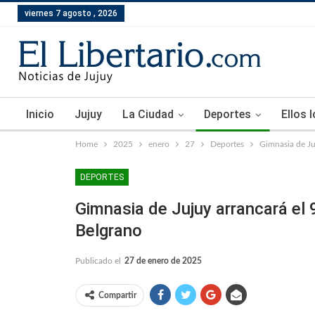
viernes 7 agosto , 2026
Inicio
Jujuy
La Ciudad
Deportes
Ellos 
Home
2025
enero
27
Deportes
Gimnasia de Ju
DEPORTES
Gimnasia de Jujuy arrancará el
Belgrano
Publicado el
27 de enero de 2025
Compartir