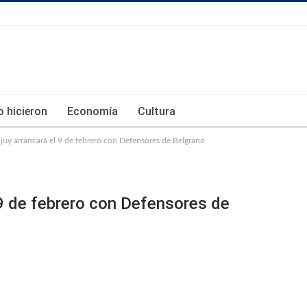
lo hicieron
Economía
Cultura
juy arrancará el 9 de febrero con Defensores de Belgrano
 9 de febrero con Defensores de