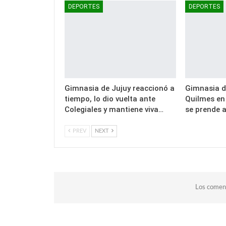
DEPORTES
DEPORTES
Gimnasia de Jujuy reaccionó a
Gimnasia d
tiempo, lo dio vuelta ante
Quilmes en 
Colegiales y mantiene viva…
se prende a
PREV
NEXT
Los coment