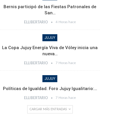
Bernis participó de las Fiestas Patronales de
San…
4 Horas hace
ELLIBERTARIO
JUJUY
La Copa Jujuy Energía Viva de Vóley inicia una
nueva…
7 Horas hace
ELLIBERTARIO
JUJUY
Políticas de Igualdad. Foro Jujuy Igualitario:…
7 Horas hace
ELLIBERTARIO
CARGAR MÁS ENTRADAS