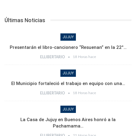
Últimas Noticias
JUJUY
Presentarán el libro-cancionero “Resuenan” en la 22°…
18 Horas hace
ELLIBERTARIO
JUJUY
El Municipio fortaleció el trabajo en equipo con una…
18 Horas hace
ELLIBERTARIO
JUJUY
La Casa de Jujuy en Buenos Aires honró a la
Pachamama…
21 Horas hace
ELLIBERTARIO