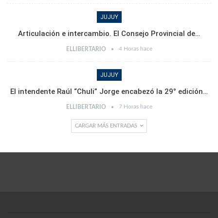
JUJUY
Articulación e intercambio. El Consejo Provincial de…
4 Horas hace
ELLIBERTARIO
JUJUY
El intendente Raúl “Chuli” Jorge encabezó la 29° edición…
7 Horas hace
ELLIBERTARIO
CARGAR MÁS ENTRADAS