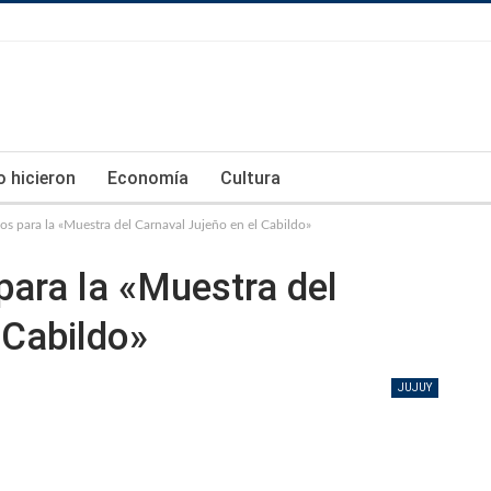
lo hicieron
Economía
Cultura
vos para la «Muestra del Carnaval Jujeño en el Cabildo»
para la «Muestra del
 Cabildo»
JUJUY