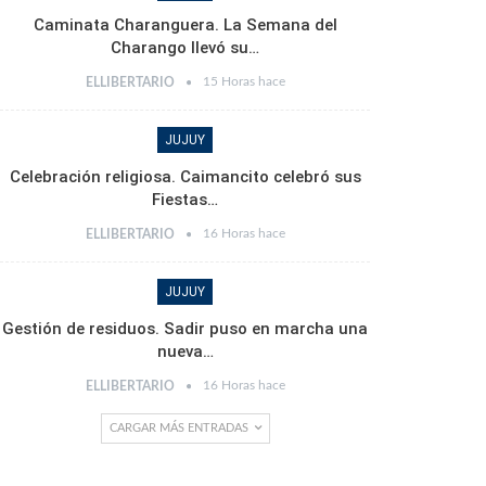
Caminata Charanguera. La Semana del
Charango llevó su…
15 Horas hace
ELLIBERTARIO
JUJUY
Celebración religiosa. Caimancito celebró sus
Fiestas…
16 Horas hace
ELLIBERTARIO
JUJUY
Gestión de residuos. Sadir puso en marcha una
nueva…
16 Horas hace
ELLIBERTARIO
CARGAR MÁS ENTRADAS