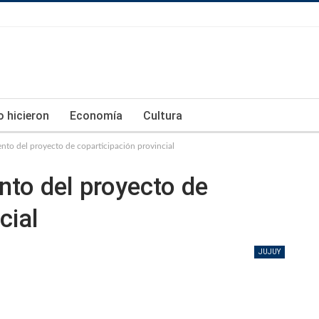
lo hicieron
Economía
Cultura
iento del proyecto de coparticipación provincial
ento del proyecto de
cial
JUJUY