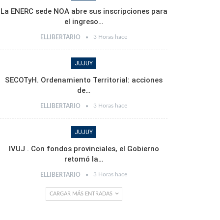
La ENERC sede NOA abre sus inscripciones para
el ingreso…
3 Horas hace
ELLIBERTARIO
JUJUY
SECOTyH. Ordenamiento Territorial: acciones
de…
3 Horas hace
ELLIBERTARIO
JUJUY
IVUJ . Con fondos provinciales, el Gobierno
retomó la…
3 Horas hace
ELLIBERTARIO
CARGAR MÁS ENTRADAS