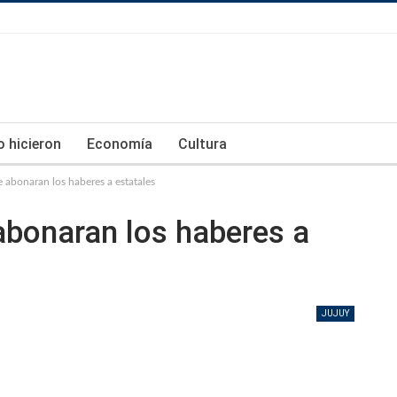
lo hicieron
Economía
Cultura
se abonaran los haberes a estatales
 abonaran los haberes a
JUJUY