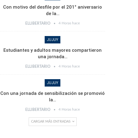
Con motivo del desfile por el 201° aniversario
de la…
4 Horas hace
ELLIBERTARIO
JUJUY
Estudiantes y adultos mayores compartieron
una jornada…
4 Horas hace
ELLIBERTARIO
JUJUY
Con una jornada de sensibilización se promovió
la…
4 Horas hace
ELLIBERTARIO
CARGAR MÁS ENTRADAS