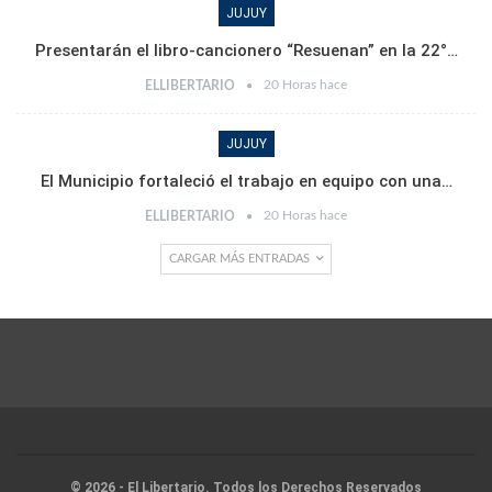
JUJUY
Presentarán el libro-cancionero “Resuenan” en la 22°…
20 Horas hace
ELLIBERTARIO
JUJUY
El Municipio fortaleció el trabajo en equipo con una…
20 Horas hace
ELLIBERTARIO
CARGAR MÁS ENTRADAS
© 2026 - El Libertario. Todos los Derechos Reservados