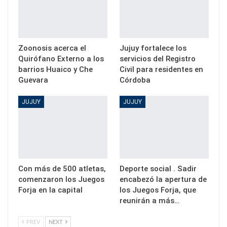
Zoonosis acerca el
Jujuy fortalece los
Quirófano Externo a los
servicios del Registro
barrios Huaico y Che
Civil para residentes en
Guevara
Córdoba
JUJUY
JUJUY
Con más de 500 atletas,
Deporte social . Sadir
comenzaron los Juegos
encabezó la apertura de
Forja en la capital
los Juegos Forja, que
reunirán a más…
PREV
NEXT