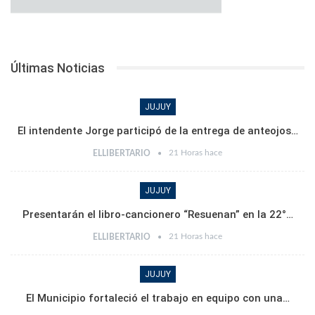
Últimas Noticias
JUJUY
El intendente Jorge participó de la entrega de anteojos…
21 Horas hace
ELLIBERTARIO
JUJUY
Presentarán el libro-cancionero “Resuenan” en la 22°…
21 Horas hace
ELLIBERTARIO
JUJUY
El Municipio fortaleció el trabajo en equipo con una…