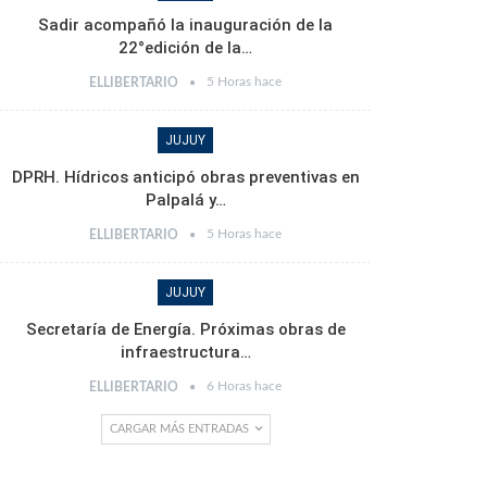
Sadir acompañó la inauguración de la
22°edición de la…
5 Horas hace
ELLIBERTARIO
JUJUY
DPRH. Hídricos anticipó obras preventivas en
Palpalá y…
5 Horas hace
ELLIBERTARIO
JUJUY
Secretaría de Energía. Próximas obras de
infraestructura…
6 Horas hace
ELLIBERTARIO
CARGAR MÁS ENTRADAS