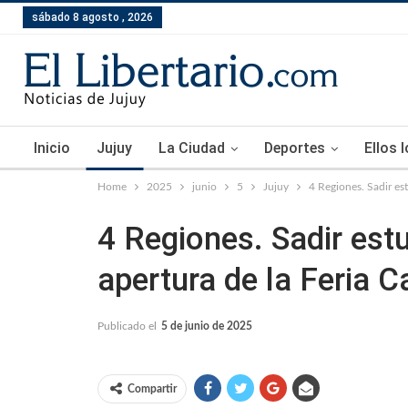
sábado 8 agosto , 2026
Inicio
Jujuy
La Ciudad
Deportes
Ellos 
Home
2025
junio
5
Jujuy
4 Regiones. Sadir es
4 Regiones. Sadir est
apertura de la Feria 
Publicado el
5 de junio de 2025
Compartir