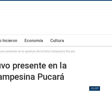
lo hicieron
Economía
Cultura
tuvo presente en la apertura de la Feria Campesina Pucará
uvo presente en la
Campesina Pucará
JUJUY