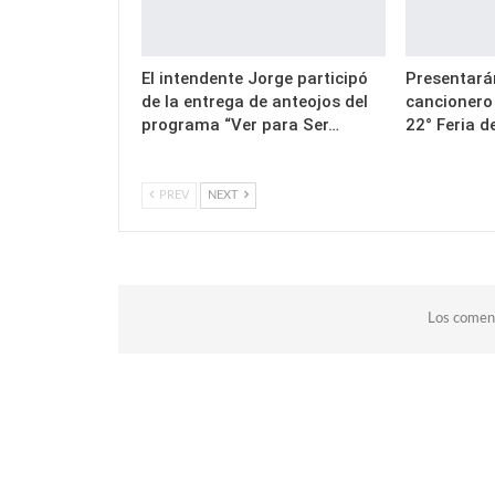
El intendente Jorge participó
Presentarán
de la entrega de anteojos del
cancionero
programa “Ver para Ser…
22° Feria d
PREV
NEXT
Los coment