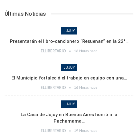
Últimas Noticias
JUJUY
Presentarán el libro-cancionero “Resuenan” en la 22°…
16 Horas hace
ELLIBERTARIO
JUJUY
El Municipio fortaleció el trabajo en equipo con una…
16 Horas hace
ELLIBERTARIO
JUJUY
La Casa de Jujuy en Buenos Aires honró a la
Pachamama…
19 Horas hace
ELLIBERTARIO